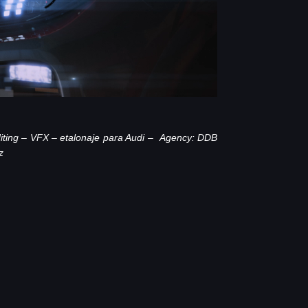
iting – VFX – etalonaje para Audi –
Agency: DDB
z