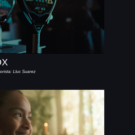
OX
orista: Lluc Suarez