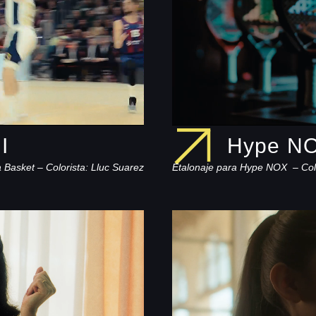
I
Hype N
a Basket –
Colorista: Lluc Suarez
Etalonaje para Hype NOX –
Col