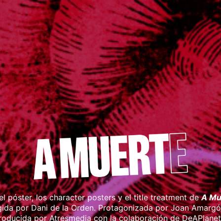
l póster, los character posters y el title treatment de
A Mu
rigida por Dani de la Orden. Protagonizada por Joan Amargó
roducida por Atresmedia con la colaboración de DeAPlanet