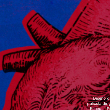
Diseño de
película di
Echegui. P