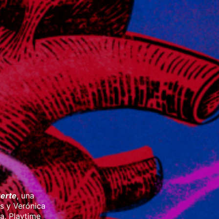
erte
, una
s y Verónica
a, Playtime