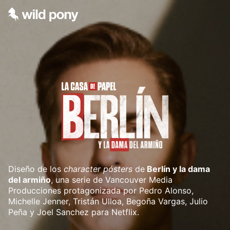
Diseño de los
character pósters
de
Berlín y la dama
del armiño
, una serie de Vancouver Media
Producciones protagonizada por Pedro Alonso,
Michelle Jenner, Tristán Ulloa, Begoña Vargas, Julio
Peña y Joel Sanchez para Netflix.