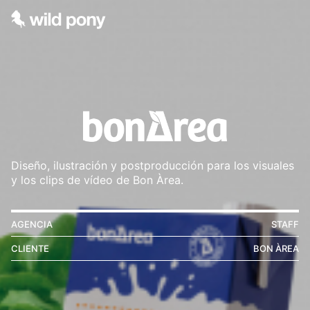
Diseño, ilustración y postproducción para los visuales
y los clips de vídeo de Bon Àrea.
AGENCIA
STAFF
CLIENTE
BON ÀREA