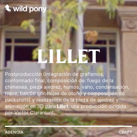
Postproducción (integración de grafismos,
conformado final, composición de: fuego de la
chimenea, pieza ajedrez, humos, vaho, condensación,
nieve, balcón con hojas de otoño y composición de
packshots) y realización de la pieza de ajedrez y
animación en 3D para
Lillet
, una producción dirigida
por Victor Claramunt.
AGENCIA
CRAFT