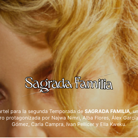
rtel para la segunda Temporada de
SAGRADA FAMILIA
, u
o protagonizada por Najwa Nimri, Alba Flores, Álex Garcí
Gómez, Carla Campra, Ivan Pellicer y Ella Kweku.