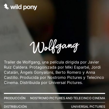
Trailer de Wolfgang, una película dirigida por Javier
Ruiz Caldera. Protagonizada por Miki Esparbé, Jordi
Catalán, Àngels Gonyalons, Berto Romero y Anna
Castillo. Producida por Nostromo Pictures y Telecinco
Cinema. Distribuida por Universal Pictures.
PRODUCCIÓN
NOSTROMO PICTURES AND TELECINCO CINEMA
DISTRIBUCIÓN
UNIVERSAL PICTURES