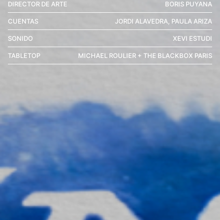
DIRECTOR DE ARTE
BORIS PUYANA
CUENTAS
JORDI ALAVEDRA, PAULA ARIZA
SONIDO
XEVI ESTUDI
TABLETOP
MICHAEL ROULIER + THE BLACKBOX PARIS